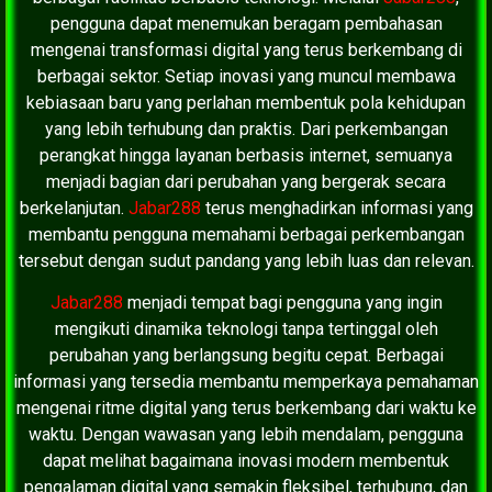
pengguna dapat menemukan beragam pembahasan
mengenai transformasi digital yang terus berkembang di
berbagai sektor. Setiap inovasi yang muncul membawa
kebiasaan baru yang perlahan membentuk pola kehidupan
yang lebih terhubung dan praktis. Dari perkembangan
perangkat hingga layanan berbasis internet, semuanya
menjadi bagian dari perubahan yang bergerak secara
berkelanjutan.
Jabar288
terus menghadirkan informasi yang
membantu pengguna memahami berbagai perkembangan
tersebut dengan sudut pandang yang lebih luas dan relevan.
Jabar288
menjadi tempat bagi pengguna yang ingin
mengikuti dinamika teknologi tanpa tertinggal oleh
perubahan yang berlangsung begitu cepat. Berbagai
informasi yang tersedia membantu memperkaya pemahaman
mengenai ritme digital yang terus berkembang dari waktu ke
waktu. Dengan wawasan yang lebih mendalam, pengguna
dapat melihat bagaimana inovasi modern membentuk
pengalaman digital yang semakin fleksibel, terhubung, dan