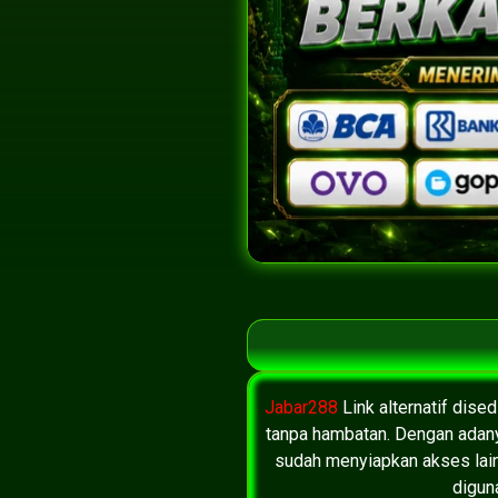
Jabar288
Link alternatif dis
tanpa hambatan. Dengan adanya
sudah menyiapkan akses lain
digun