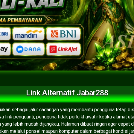
Link Alternatif Jabar288
ediakan sebagai jalur cadangan yang membantu pengguna tetap bi
 link pengganti, pengguna tidak perlu khawatir ketika alamat ut
 yang lebih mudah dijangkau. Halaman dibuat ringan agar cepat 
akan melalui ponsel maupun komputer dalam berbagai kondisi jar